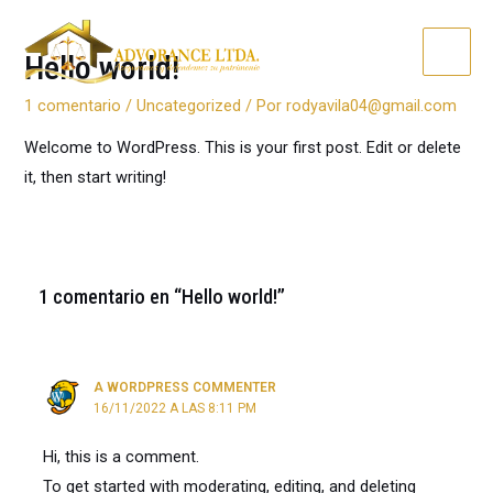
Ir
al
Hello world!
MAI
contenido
1 comentario
/
Uncategorized
/ Por
rodyavila04@gmail.com
MEN
Welcome to WordPress. This is your first post. Edit or delete
it, then start writing!
1 comentario en “Hello world!”
A WORDPRESS COMMENTER
16/11/2022 A LAS 8:11 PM
Hi, this is a comment.
To get started with moderating, editing, and deleting